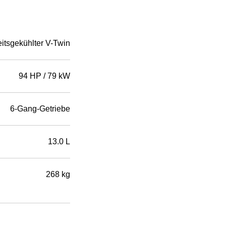
itsgekühlter V-Twin
94 HP / 79 kW
6-Gang-Getriebe
13.0 L
268 kg