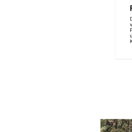
Werk mit einem Sozius
 Lieblingspassagier geteilt
ur Standardausstattung.
D