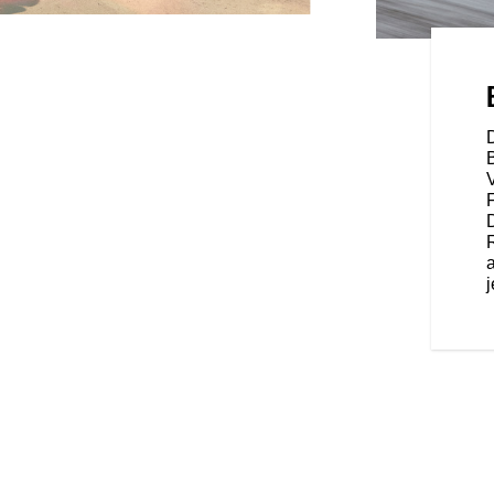
 WIE SIE DIR GEFÄLLT
s für dich gebaut wurde.
 die dir unzählige Möglichkeiten
ten – passend zu deinem Fahrstil.
r haben das passende