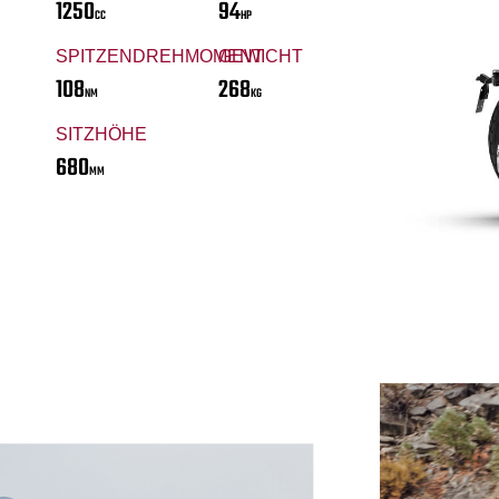
1250
94
CC
HP
SPITZENDREHMOMENT
GEWICHT
108
268
NM
KG
SITZHÖHE
680
MM