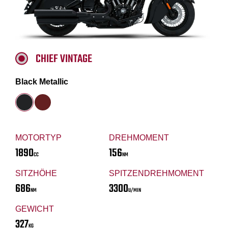
CHIEF VINTAGE
Black Metallic
MOTORTYP
DREHMOMENT
1890
156
CC
NM
SITZHÖHE
SPITZENDREHMOMENT
686
3300
NM
U/MIN
GEWICHT
327
KG