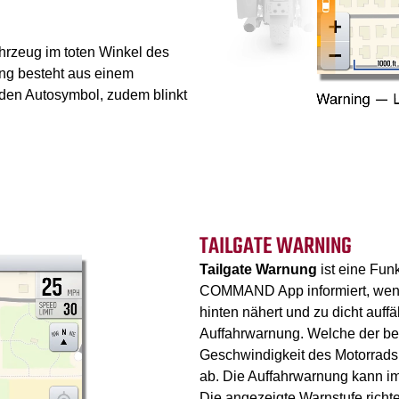
hrzeug im toten Winkel des
nung besteht aus einem
nden Autosymbol, zudem blinkt
TAILGATE WARNING
Tailgate Warnung
ist eine Fun
COMMAND App informiert, wenn 
hinten nähert und zu dicht auffä
Auffahrwarnung. Welche der be
Geschwindigkeit des Motorrads
ab. Die Auffahrwarnung kann im
Die angezeigte Warnstufe richte