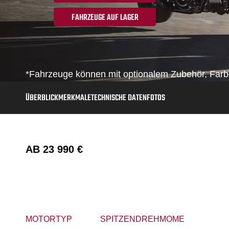
FAHRZEUGE AUF LAGER
*Fahrzeuge können mit optionalem Zubehör, Farbe
ÜBERBLICK
MERKMALE
TECHNISCHE DATEN
FOTOS
AB
23 990 €
MOTORTYP
SPITZENDREHMOMENT