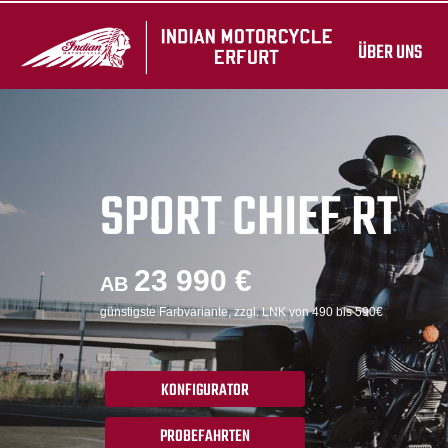
ÜBER UNS
SPORT CHIEF RT
23 990 €
AB
günstigste Farbvariante, zzgl. LNK von 490 bis 590€
KONFIGURATOR
PROBEFAHRTEN