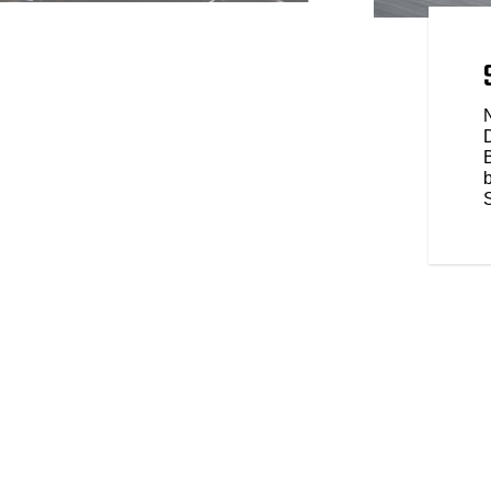
FAHRVERHALTEN UND
Zoll-Display mit RIDE COMMAND
ne Funktionen. Nutze das
luetooth®-Konnektivität,
, um dein Fahrerlebnis zu
 die vorinstallierte RIDE
S
die Ortungs- und
ike und mehr bietet, damit du
esten Stand bleibst (Funktionen
h Region variieren).