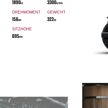
1890
3300
CC
U/MIN
DREHMOMENT
GEWICHT
156
322
NM
KG
SITZHÖHE
695
MM