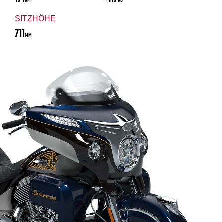
NM
KG
SITZHÖHE
711
MM